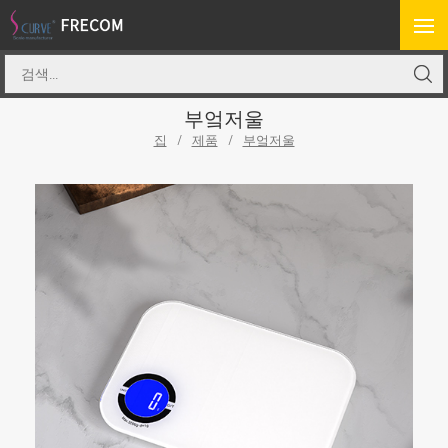
부엌저울
집
/
제품
/
부엌저울