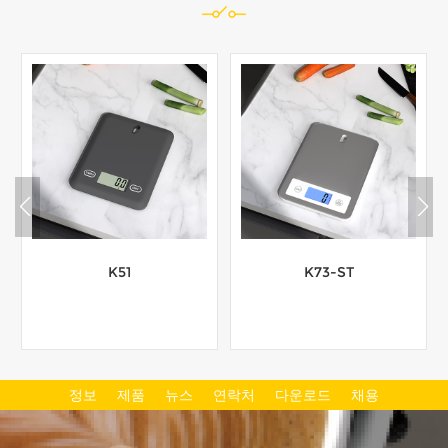
K51
K73-ST
정보
제품
뉴스
연락처
다운로드
채용
더보기
더보기