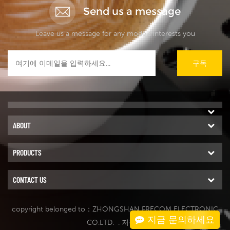
Send us a message
Leave us a message for any models interests you
구독
ABOUT
PRODUCTS
CONTACT US
copyright belonged to：ZHONGSHAN FRECOM ELECTRONIC
지금 문의하세요
CO.LTD.
. 저작권