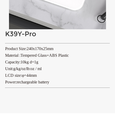
K39Y-Pro
Product Size:240x170x25mm
Material :Tempered Glass+ABS Plastic
Capacity:10kg d=1g
Unit:g/kg/oz/lb:oz / ml
LCD size:
φ
=44mm
Power:rechargeable battery