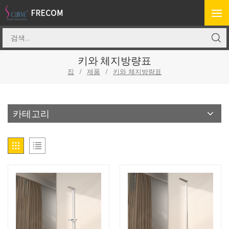
키와 체지방량표
집
/
제품
/
키와 체지방량표
카테고리