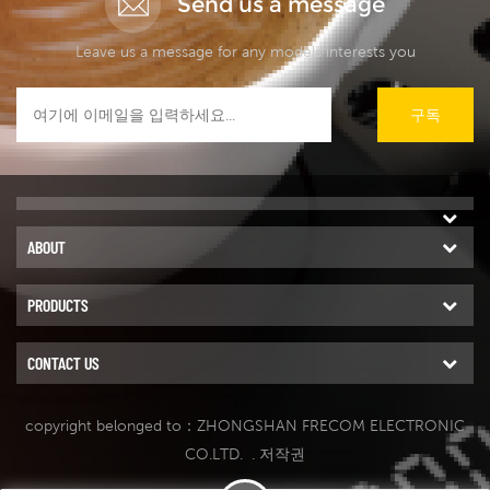
Send us a message
Leave us a message for any models interests you
구독
ABOUT
PRODUCTS
CONTACT US
copyright belonged to：ZHONGSHAN FRECOM ELECTRONIC
CO.LTD.
. 저작권