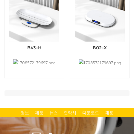
B43-H
B02-X
정보
제품
뉴스
연락처
다운로드
채용