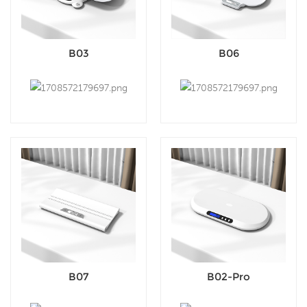
B03
B06
B07
B02-Pro