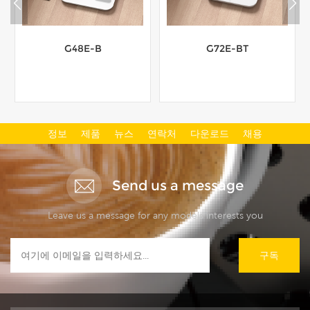
G48E-B
G72E-BT
정보
제품
뉴스
연락처
다운로드
채용
더보기
더보기
Send us a message
Leave us a message for any models interests you
구독