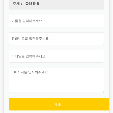
주제 :
G48E-B