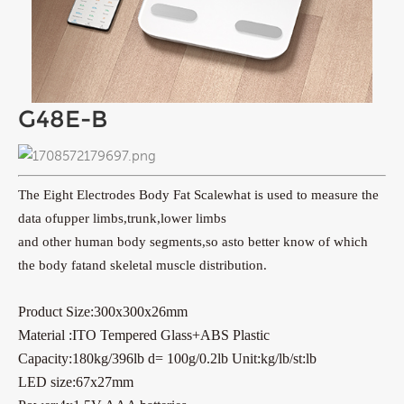
G48E-B
The Eight Electrodes Body Fat Scalewhat is used to measure the
data ofupper limbs,trunk,lower limbs
and other human body segments,so asto better know of which
the body fatand skeletal muscle distribution.
Product Size:300x300x26mm
Material :ITO Tempered Glass+ABS Plastic
Capacity:180kg/396lb d= 100g/0.2lb Unit:kg/lb/st:lb
LED size:67x27mm