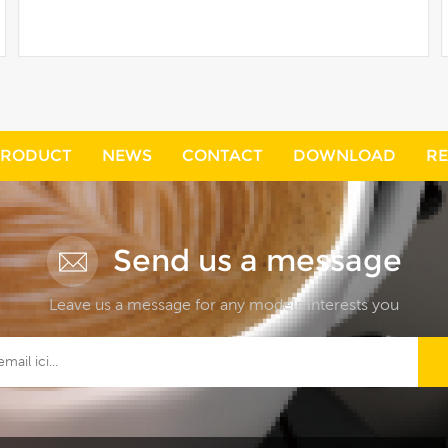
plus
PRODUCT
NEWS
CONTACT
DOWNLOAD
RE
Send us a message
Leave us a message for any models interests you