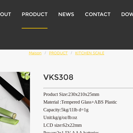
OUT
PRODUCT
NEWS
CONTACT
DO
KITCHEN SCALE
Maison
/
PRODUCT
/
KITCHEN SCALE
VKS308
Product Size:230x210x25mm
Material :Tempered Glass+ABS Plastic
Capacity:5kg/11lb d=1g
Unit:kg/g/oz/lb:oz
LCD size:62x22mm
Power:2x1.5V AAA batteries